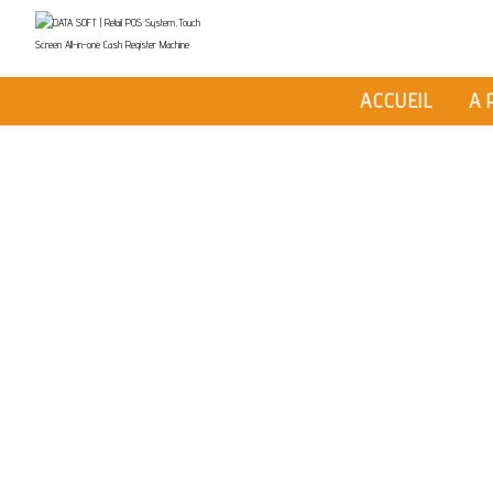
I am a text
ACCUEIL
A 