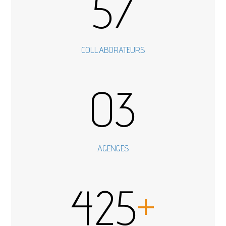
57
COLLABORATEURS
03
AGENGES
425
+